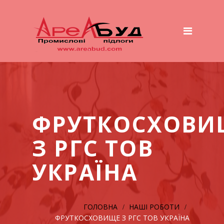
Головна
Послуги
Підготовка основи
Полімерні підлоги
Система Wet to Wet (мокре
по мокрому)
ФРУТКОСХОВИ
Система ТOP – Beton
З РГС ТОВ
Бетонні майданчики і дороги
УКРАЇНА
Покриття для тваринницьких
комплексів
ГОЛОВНА
НАШІ РОБОТИ
Обладнання
ФРУТКОСХОВИЩЕ З РГС ТОВ УКРАЇНА