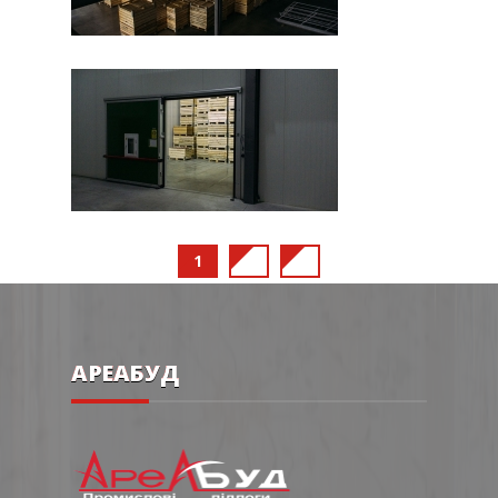
1
2
3
АРЕАБУД